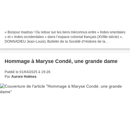
« Bonjour madras ! Ou retour sur les liens méconnus entre « Indes orientales
» et « Indes occidentales » dans l’espace colonial français (XVIIIe siècle) »,
DONNADIEU Jean-Louis), Bulletin de la Société d’Histoire de la
Guadeloupe n°198, mai-août 2024,...
Hommage à Maryse Condé, une grande dame
Publié le 01/04/2025 à 19:26
Par
Aurore Holmes