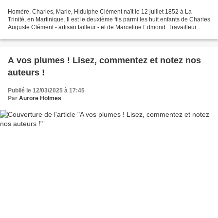
Homère, Charles, Marie, Hidulphe Clément naît le 12 juillet 1852 à La
Trinité, en Martinique. Il est le deuxième fils parmi les huit enfants de Charles
Auguste Clément - artisan tailleur - et de Marceline Edmond. Travailleur
acharné, il s'investit sur...
A vos plumes ! Lisez, commentez et notez nos
auteurs !
Publié le 12/03/2025 à 17:45
Par
Aurore Holmes