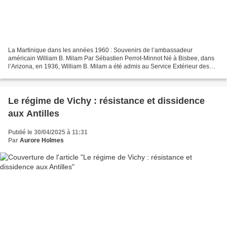
La Martinique dans les années 1960 : Souvenirs de l’ambassadeur
américain William B. Milam Par Sébastien Perrot-Minnot Né à Bisbee, dans
l’Arizona, en 1936, William B. Milam a été admis au Service Extérieur des
Etats-Unis en 1962. Il a alors été nommé...
Le régime de Vichy : résistance et dissidence
aux Antilles
Publié le 30/04/2025 à 11:31
Par
Aurore Holmes