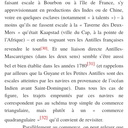
faisant escale à Bourbon ou à l'île de France, s'y
approvisionnant en productions des Indes ou de Chine,
voire en quelques esclaves (notamment « à talents ») – à
moins qu’ils ne fassent escale à la « Taverne des Deux-
Mers » qu’était Kaapstad (ville du Cap, à la pointe
de
l’Afrique) – et enfin voguant vers les Antilles françaises
revendre le tout
. Et une liaison directe Antilles-
[30]
Mascareignes (dans les deux sens) semble s’être aussi
[31]
bel et bien établie dans les années 1780
(et rappelons
par ailleurs que la Guyane et les Petites Antilles sont des
escales atteintes par les navires en provenance de l’océan
Indien avant Saint-Domingue). Dans tous les cas de
figure, les trajets empruntés par ces navires ne
correspondent pas au schéma trop simple du commerce
triangulaire, mais plutôt à un « commerce
[32]
quadrangulaire »
qu’il convient de revisiter.
Parallèlement au commerce, on peut relever que