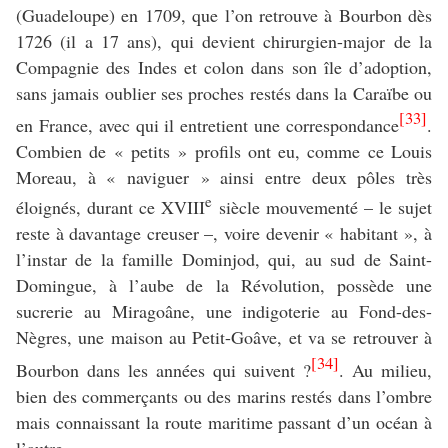
(Guadeloupe) en 1709, que l’on retrouve à Bourbon dès
1726 (il a 17 ans), qui devient chirurgien-major de la
Compagnie des Indes et colon dans son île d’adoption,
sans jamais oublier ses proches restés dans la Caraïbe ou
[33]
en France, avec qui il entretient une correspondance
.
Combien de « petits » profils ont eu, comme ce Louis
Moreau, à « naviguer » ainsi entre deux pôles très
e
éloignés, durant ce XVIII
siècle mouvementé – le sujet
reste à davantage creuser –, voire devenir « habitant », à
l’instar de la famille Dominjod, qui, au sud de Saint-
Domingue, à l’aube de la Révolution, possède une
sucrerie au Miragoâne, une indigoterie au Fond-des-
Nègres, une maison au Petit-Goâve, et va se retrouver à
[34]
Bourbon dans les années qui suivent ?
. Au milieu,
bien des commerçants ou des marins restés dans l’ombre
mais connaissant la route maritime passant d’un océan à
l’autre.