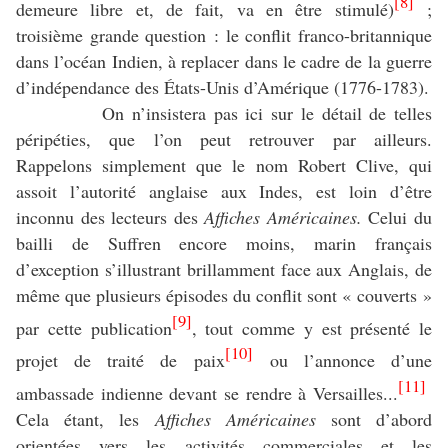
[8]
demeure libre et, de fait, va en être stimulé)
;
troisième grande question : le conflit franco-britannique
dans l’océan Indien, à replacer dans le cadre de la guerre
d’indépendance des États-Unis d’Amérique (1776-1783).
On n’insistera pas ici sur le détail de telles
péripéties, que l’on peut retrouver par ailleurs.
Rappelons simplement que le nom Robert Clive, qui
assoit l’autorité anglaise aux Indes, est loin d’être
inconnu des lecteurs des
Affiches Américaines.
Celui du
bailli de Suffren encore moins, marin français
d’exception s’illustrant brillamment face aux Anglais, de
même que plusieurs épisodes du conflit sont « couverts »
[9]
par cette publication
, tout comme y est présenté le
[10]
projet de traité de paix
ou l’annonce d’une
[11]
ambassade indienne devant se rendre à Versailles...
Cela étant, les
Affiches Américaines
sont d’abord
orientées vers les activités commerciales et les