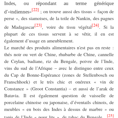
Indes, ou répondant au terme générique
[22]
«i
»
; on trouve aussi des tissus « façon de
d'
ndiennes
perse », des siamoises, de la toile de Nankin, des pagnes
[23]
[24]
de Madagascar
, voire du tissu végétal
. Si la
plupart de ces tissus servent à se vêtir, il en est
également d’usage en ameublement.
Le marché des produits alimentaires n'est pas en reste :
thés noir ou vert de Chine, rhubarbe de Chine, cannelle
de Ceylan, badiane, riz du Bengale, poivre de l’Inde,
vins du sud de l’Afrique – avec le distinguo entre ceux
du Cap de Bonne-Espérance (zones de Stellenbosch ou
Franschhoek) et le très chic et onéreux « vin de
Constance » (Groot Constantia) – et aussi de l’arak de
Batavia. Il est également question de vaisselle de
porcelaine chinoise ou japonaise, d’éventails chinois, de
meubles « en bois des Indes à dessus de marbre » ou
[25]
tapis de l’Inde « pour lits », de tabac du Bengale…