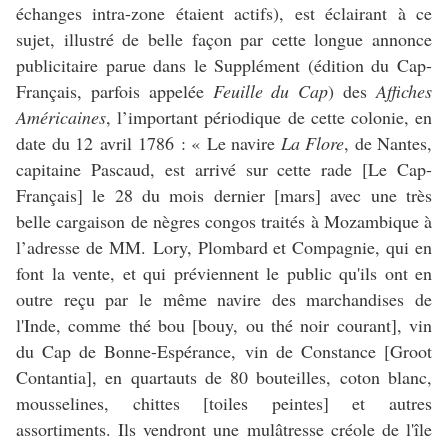
échanges intra-zone étaient actifs), est éclairant à ce
sujet, illustré de belle façon par cette longue annonce
publicitaire parue dans le Supplément (édition du Cap-
Français, parfois appelée
Feuille du Cap
) des
Affiches
Américaines
, l’important périodique de cette colonie, en
date du 12 avril 1786 : « Le navire
La Flore
, de Nantes,
capitaine Pascaud, est arrivé sur cette rade [Le Cap-
Français] le 28 du mois dernier [mars] avec une très
belle cargaison de nègres congos traités à Mozambique à
l’adresse de MM. Lory, Plombard et Compagnie, qui en
font la vente, et qui préviennent le public qu'ils ont en
outre reçu par le même navire des marchandises de
l'Inde, comme thé bou [bouy, ou thé noir courant], vin
du Cap de Bonne-Espérance, vin de Constance [Groot
Contantia], en quartauts de 80 bouteilles, coton blanc,
mousselines, chittes [toiles peintes] et autres
assortiments. Ils vendront une mulâtresse créole de l'île