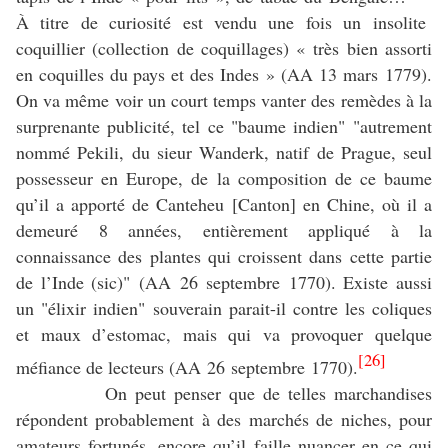
À titre de curiosité est vendu une fois un insolite
coquillier (collection de coquillages) « très bien assorti
en coquilles du pays et des Indes » (AA 13 mars 1779).
On va même voir un court temps vanter des remèdes à la
surprenante publicité, tel ce "baume indien" "autrement
nommé Pekili, du sieur Wanderk, natif de Prague, seul
possesseur en Europe, de la composition de ce baume
qu’il a apporté de Canteheu [Canton] en Chine, où il a
demeuré 8 années, entièrement appliqué à la
connaissance des plantes qui croissent dans cette partie
de l’Inde (sic)" (AA 26 septembre 1770). Existe aussi
un "élixir indien" souverain parait-il contre les coliques
et maux d’estomac, mais qui va provoquer quelque
[26]
méfiance de lecteurs (AA 26 septembre 1770).
On peut penser que de telles marchandises
répondent probablement à des marchés de niches, pour
amateurs fortunés, encore qu’il faille nuancer en ce qui