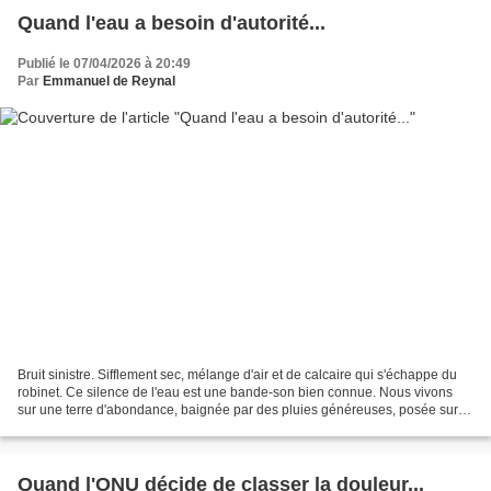
Quand l'eau a besoin d'autorité...
Publié le 07/04/2026 à 20:49
Par
Emmanuel de Reynal
Bruit sinistre. Sifflement sec, mélange d'air et de calcaire qui s'échappe du
robinet. Ce silence de l'eau est une bande-son bien connue. Nous vivons
sur une terre d'abondance, baignée par des pluies généreuses, posée sur
de gigantesques réserves enfouies,...
Quand l'ONU décide de classer la douleur...