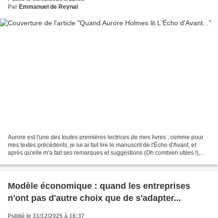
Par
Emmanuel de Reynal
Aurore est l'une des toutes premières lectrices de mes livres ; comme pour
mes textes précédents, je lui ai fait lire le manuscrit de l'Écho d'Avant, et
après qu'elle m'a fait ses remarques et suggestions (Oh combien utiles !),
elle m'a transmis cette...
Modèle économique : quand les entreprises
n'ont pas d'autre choix que de s'adapter...
Publié le 31/12/2025 à 16:37