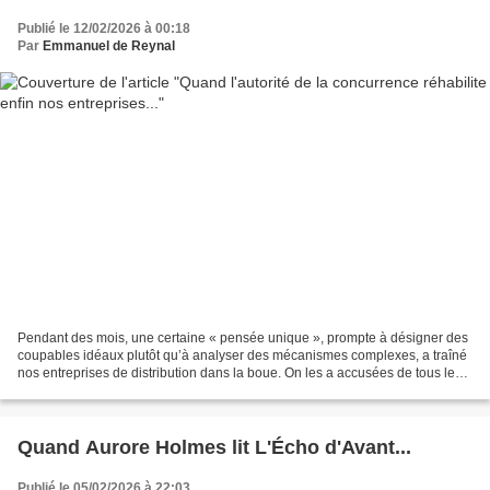
Publié le 12/02/2026 à 00:18
Par
Emmanuel de Reynal
Pendant des mois, une certaine « pensée unique », prompte à désigner des
coupables idéaux plutôt qu’à analyser des mécanismes complexes, a traîné
nos entreprises de distribution dans la boue. On les a accusées de tous les
maux, d’être des profiteurs,...
Quand Aurore Holmes lit L'Écho d'Avant...
Publié le 05/02/2026 à 22:03