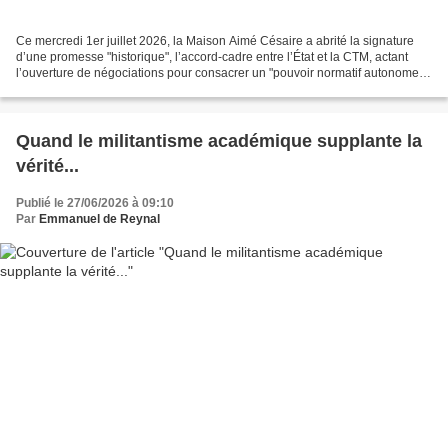
Ce mercredi 1er juillet 2026, la Maison Aimé Césaire a abrité la signature
d’une promesse "historique", l’accord-cadre entre l’État et la CTM, actant
l’ouverture de négociations pour consacrer un "pouvoir normatif autonome".
Une rhétorique bien huilée,...
Quand le militantisme académique supplante la
vérité...
Publié le 27/06/2026 à 09:10
Par
Emmanuel de Reynal