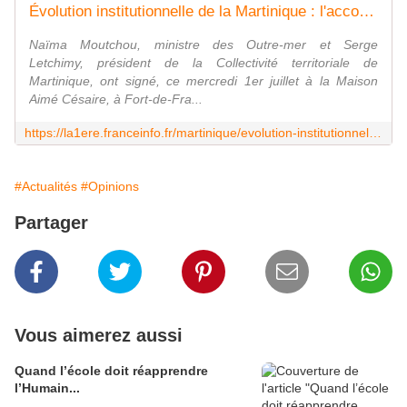
Évolution institutionnelle de la Martinique : l'accord-cadre solennel entre l'État et la CTM officiellement signé
Naïma Moutchou, ministre des Outre-mer et Serge
Letchimy, président de la Collectivité territoriale de
Martinique, ont signé, ce mercredi 1er juillet à la Maison
Aimé Césaire, à Fort-de-Fra...
https://la1ere.franceinfo.fr/martinique/evolution-institutionnelle-de-la-martinique-l-accord-cadre-solennel-entre-l-etat-et-la-ctm-officiellement-signe-1716178.html
#Actualités
#Opinions
Partager
Vous aimerez aussi
Quand l’école doit réapprendre
l’Humain...