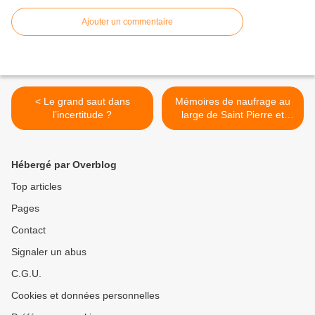
Ajouter un commentaire
< Le grand saut dans
Mémoires de naufrage au
l’incertitude ?
large de Saint Pierre et
Miquelon >
Hébergé par Overblog
Top articles
Pages
Contact
Signaler un abus
C.G.U.
Cookies et données personnelles