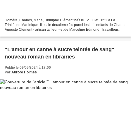
Homère, Charles, Marie, Hidulphe Clément naît le 12 juillet 1852 à La
Trinité, en Martinique. Il est le deuxième fils parmi les huit enfants de Charles
Auguste Clément - artisan tailleur - et de Marceline Edmond. Travailleur
acharné, il s'investit sur...
"L'amour en canne à sucre teintée de sang"
nouveau roman en librairies
Publié le 09/05/2024 à 17:00
Par
Aurore Holmes