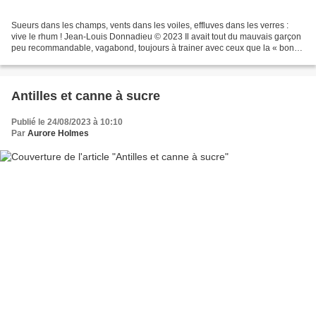
Sueurs dans les champs, vents dans les voiles, effluves dans les verres :
vive le rhum ! Jean-Louis Donnadieu © 2023 Il avait tout du mauvais garçon
peu recommandable, vagabond, toujours à trainer avec ceux que la « bonne
société » considérait comme la...
Antilles et canne à sucre
Publié le 24/08/2023 à 10:10
Par
Aurore Holmes