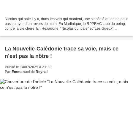
Nicolas qui paie Il y a, dans les voix qui montent, une sincérité qu’on ne peut
pas balayer d’un revers de main. En Martinique, le RPPRAC tape du poing
contre la vie chère. En Hexagone, “Nicolas qui paie” et “Les Gueux”
incarnent une colère sociale grandissante,...
La Nouvelle-Calédonie trace sa voie, mais ce
n’est pas la nôtre !
Publié le 14/07/2025 à 21:30
Par
Emmanuel de Reynal