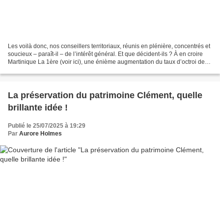
Les voilà donc, nos conseillers territoriaux, réunis en plénière, concentrés et
soucieux – paraît-il – de l’intérêt général. Et que décident-ils ? À en croire
Martinique La 1ère (voir ici), une énième augmentation du taux d’octroi de
mer, sur 62 produits...
La préservation du patrimoine Clément, quelle
brillante idée !
Publié le 25/07/2025 à 19:29
Par
Aurore Holmes