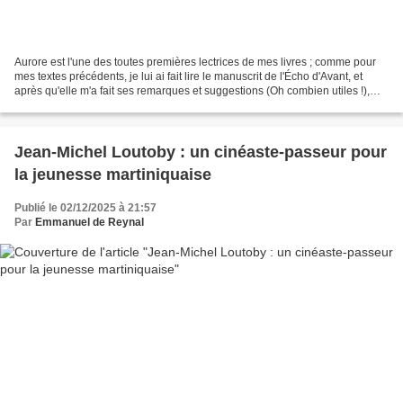
Aurore est l'une des toutes premières lectrices de mes livres ; comme pour
mes textes précédents, je lui ai fait lire le manuscrit de l'Écho d'Avant, et
après qu'elle m'a fait ses remarques et suggestions (Oh combien utiles !),
elle m'a transmis cette...
Jean‑Michel Loutoby : un cinéaste‑passeur pour
la jeunesse martiniquaise
Publié le 02/12/2025 à 21:57
Par
Emmanuel de Reynal