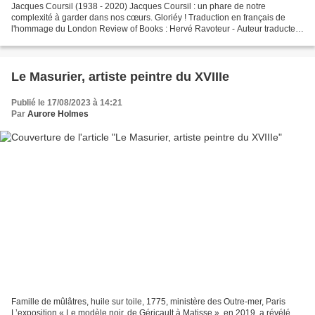
Jacques Coursil (1938 - 2020) Jacques Coursil : un phare de notre
complexité à garder dans nos cœurs. Gloriéy ! Traduction en français de
l'hommage du London Review of Books : Hervé Ravoteur - Auteur traducteur
«On ne fait pas de la musique en écoutant...
Le Masurier, artiste peintre du XVIIIe
Publié le 17/08/2023 à 14:21
Par
Aurore Holmes
Famille de mûlâtres, huile sur toile, 1775, ministère des Outre-mer, Paris
L’exposition « Le modèle noir, de Géricault à Matisse », en 2019, a révélé