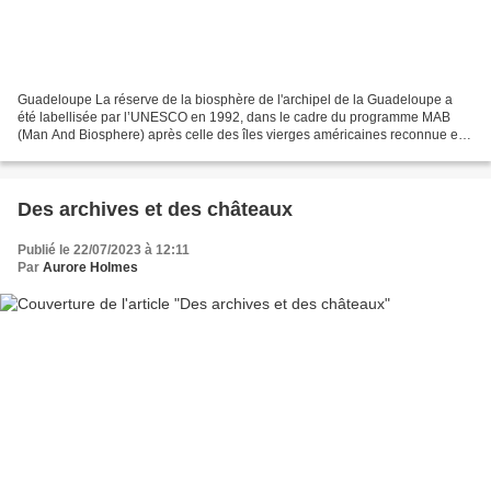
Guadeloupe La réserve de la biosphère de l'archipel de la Guadeloupe a
été labellisée par l’UNESCO en 1992, dans le cadre du programme MAB
(Man And Biosphere) après celle des îles vierges américaines reconnue en
1976. Elle couvre 77% de la superficie...
Des archives et des châteaux
Publié le 22/07/2023 à 12:11
Par
Aurore Holmes