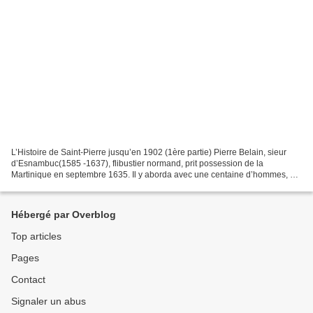
L’Histoire de Saint-Pierre jusqu’en 1902 (1ère partie) Pierre Belain, sieur
d’Esnambuc(1585 -1637), flibustier normand, prit possession de la
Martinique en septembre 1635. Il y aborda avec une centaine d’hommes, et
descendit avec eux vers la côte occidentale...
Hébergé par Overblog
Top articles
Pages
Contact
Signaler un abus