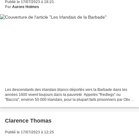
Publié le 17/07/2023 à 18:21
Par
Aurore Holmes
Les descendants des irlandais blancs déportés vers la Barbade dans les
années 1600 vivent toujours dans la pauvreté. Appelés "Redlegs" ou
"Baccra", environ 50 000 irlandais, pour la plupart faits prisonniers par Oliver
Cromwell durant les guerres entre...
Clarence Thomas
Publié le 17/07/2023 à 12:25