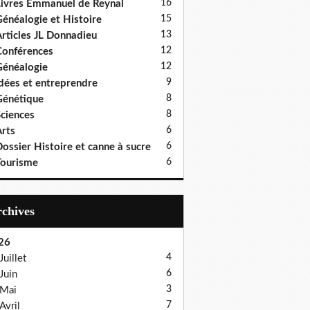
16
ivres Emmanuel de Reynal
15
énéalogie et Histoire
13
rticles JL Donnadieu
12
onférences
12
énéalogie
9
dées et entreprendre
8
énétique
8
ciences
6
rts
6
ossier Histoire et canne à sucre
6
ourisme
Archives
26
4
Juillet
6
Juin
3
Mai
7
Avril