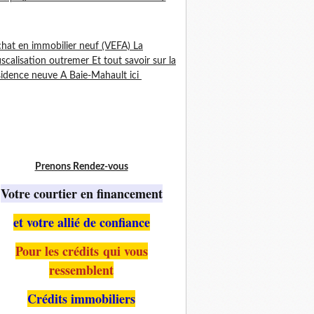
chat en immobilier neuf (VEFA) La
iscalisation outremer Et tout savoir sur la
idence neuve A Baie-Mahault ici
Prenons Rendez-vous
Votre courtier en financement
et votre allié de confiance
Pour les crédits qui vous
ressemblent
Crédits immobiliers