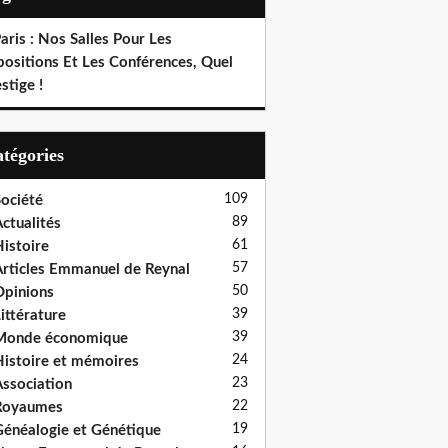
aris : Nos Salles Pour Les
positions Et Les Conférences, Quel
stige !
Catégories
109
ociété
89
ctualités
61
istoire
57
rticles Emmanuel de Reynal
50
pinions
39
ittérature
39
Monde économique
24
istoire et mémoires
23
ssociation
22
Royaumes
19
énéalogie et Génétique