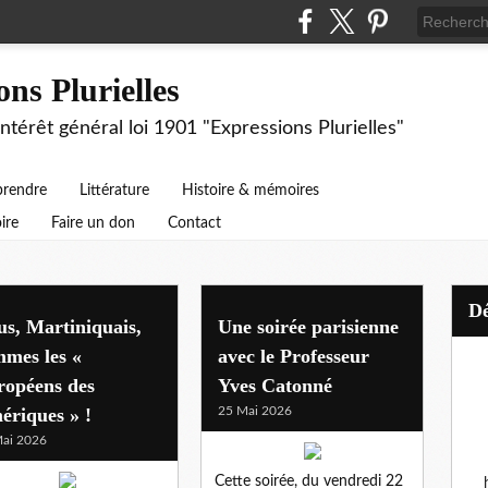
ons Plurielles
intérêt général loi 1901 "Expressions Plurielles"
prendre
Littérature
Histoire & mémoires
ire
Faire un don
Contact
s, Martiniquais,
Une soirée parisienne
mes les «
avec le Professeur
ropéens des
Yves Catonné
ériques » !
25 Mai 2026
ai 2026
Cette soirée, du vendredi 22