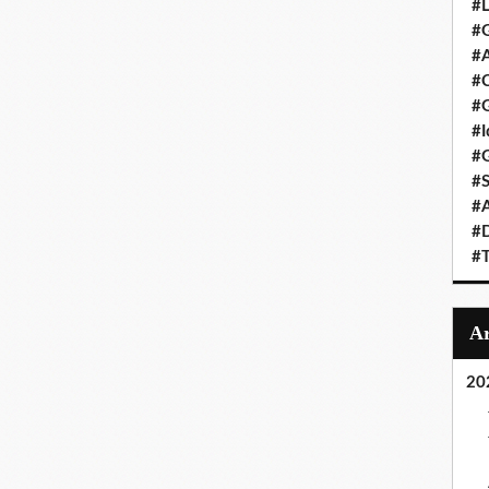
#L
#G
#A
#C
#G
#I
#G
#S
#A
#D
#T
20