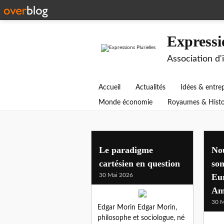
Expressi
Association d'
Accueil
Actualités
Idées & entre
Monde économie
Royaumes & Histo
Le paradigme
Nou
cartésien en question
som
30 Mai 2026
Eu
Am
30 M
Edgar Morin Edgar Morin,
philosophe et sociologue, né