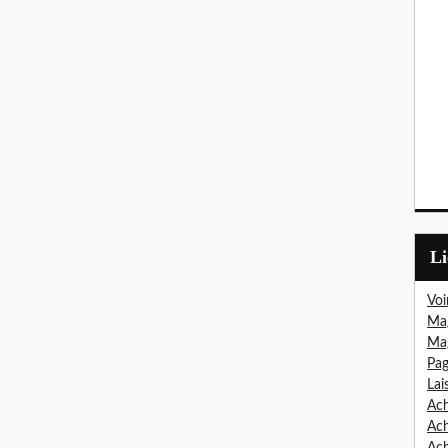
L
Voi
Mag
Mag
Pag
Lai
Ach
Ac