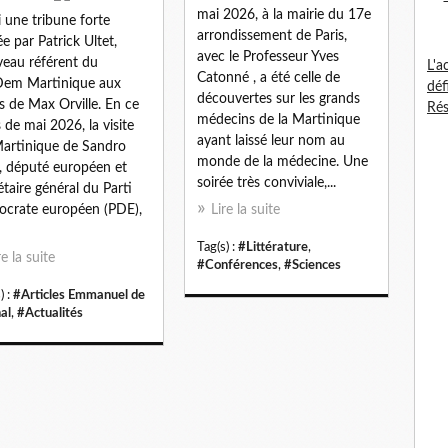
mai 2026, à la mairie du 17e
i une tribune forte
arrondissement de Paris,
ée par Patrick Ultet,
avec le Professeur Yves
eau référent du
L'a
Catonné , a été celle de
em Martinique aux
déf
découvertes sur les grands
s de Max Orville. En ce
Rés
médecins de la Martinique
 de mai 2026, la visite
ayant laissé leur nom au
artinique de Sandro
monde de la médecine. Une
, député européen et
soirée très conviviale,...
étaire général du Parti
crate européen (PDE),
Lire la suite
Tag(s) :
#Littérature
,
re la suite
#Conférences
,
#Sciences
) :
#Articles Emmanuel de
al
,
#Actualités