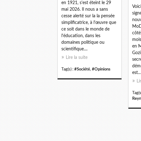
en 1921, s'est éteint le 29
Voic
mai 2026. Il nous a sans
sign
cesse alerté sur la la pensée
nouv
simplificatrice, à l'œuvre que
MoD
ce soit dans le monde de
côté
l'éducation, dans les
mois
domaines politique ou
en M
scientifique....
Gozi
Lire la suite
secr
démo
Tag(s) :
#Société
,
#Opinions
est...
Li
Tag(s
Reyn