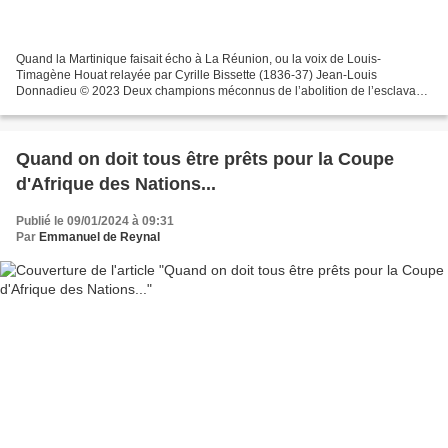
Quand la Martinique faisait écho à La Réunion, ou la voix de Louis-
Timagène Houat relayée par Cyrille Bissette (1836-37) Jean-Louis
Donnadieu © 2023 Deux champions méconnus de l’abolition de l’esclavage
– un Réunionnais et un Martiniquais – ont été associés...
Quand on doit tous être prêts pour la Coupe
d'Afrique des Nations...
Publié le 09/01/2024 à 09:31
Par
Emmanuel de Reynal