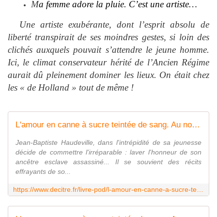
M
a femme adore la pluie. C’est une artiste…
Une artiste exubérante, dont l’esprit absolu de
liberté transpirait de ses moindres gestes, si loin des
clichés auxquels pouvait s’attendre le jeune homme.
Ici, le climat conservateur hérité de l’Ancien Régime
aurait dû pleinement dominer les lieux. On était chez
les « de Holland » tout de même !
L'amour en canne à sucre teintée de sang. Au nom de mes ancêtres - Aurore Holmes
Jean-Baptiste Haudeville, dans l'intrépidité de sa jeunesse
décide de commettre l'irréparable : laver l'honneur de son
ancêtre esclave assassiné... Il se souvient des récits
effrayants de so...
https://www.decitre.fr/livre-pod/l-amour-en-canne-a-sucre-teintee-de-sang-9791042414313.html