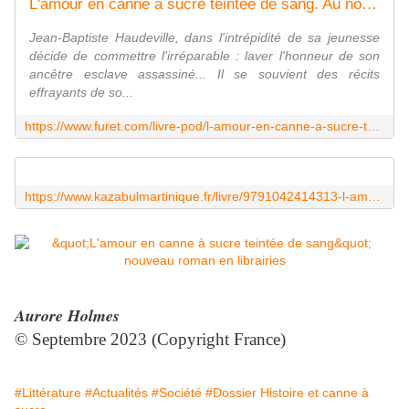
L'amour en canne à sucre teintée de sang. Au nom de mes ancêtres - Aurore Holmes
Jean-Baptiste Haudeville, dans l'intrépidité de sa jeunesse
décide de commettre l'irréparable : laver l'honneur de son
ancêtre esclave assassiné... Il se souvient des récits
effrayants de so...
https://www.furet.com/livre-pod/l-amour-en-canne-a-sucre-teintee-de-sang-aurore-holmes-9791042414313.html
https://www.kazabulmartinique.fr/livre/9791042414313-l-amour-en-canne-a-sucre-teintee-de-sang-aurore-holmes/
Aurore Holmes
© Septembre 2023 (Copyright France)
#Littérature
#Actualités
#Société
#Dossier Histoire et canne à