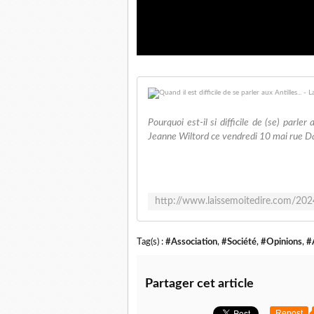
Pourquoi est-il si difficile de (se) parl
Jeanne Wiltord ce vendredi 10 mai rue Dagu
Tag(s) :
#Association
,
#Société
,
#Opinions
,
#
Partager cet article
Repost