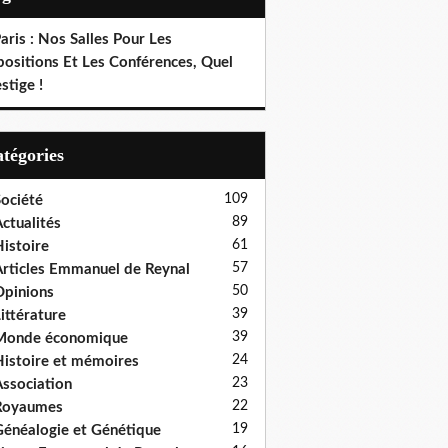
aris : Nos Salles Pour Les
positions Et Les Conférences, Quel
stige !
Catégories
109
ociété
89
ctualités
61
istoire
57
rticles Emmanuel de Reynal
50
pinions
39
ittérature
39
Monde économique
24
istoire et mémoires
23
ssociation
22
Royaumes
19
énéalogie et Génétique