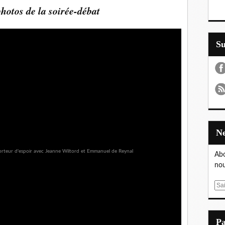
hotos de la soirée-débat
S
Abo
nou
E
m
a
i
P