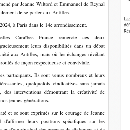
en mené par Jeanne Wiltord et Emmanuel de Reynal
seulement de se parler aux Antilles.
L'a
2024, à Paris dans le 14e arrondissement.
déf
Rés
urielles Caraïbes France remercie ces deux
gracieusement leurs disponibilités dans un débat
ciété aux Antilles, mais où les échanges révélant
éroulés de façon respectueuse et conviviale.
s participants. Ils sont venus nombreux et leurs
ntéressantes, quelquefois vindicatives sans jamais
, des interventions démontrant la créativité de
e nos jeunes générations.
até et se sont exprimés sur le courage de Jeanne
'affirmer leurs positions spécifiques sur les
es et d'ouvrir ainsi des espaces de dialogues et de