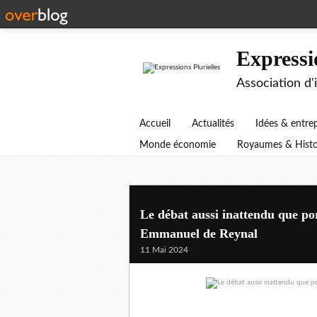
Expressi
Association d'
Accueil
Actualités
Idées & entre
Monde économie
Royaumes & Histo
Le débat aussi inattendu que po
Emmanuel de Reynal
11 Mai 2024