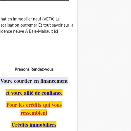
chat en immobilier neuf (VEFA) La
iscalisation outremer Et tout savoir sur la
idence neuve A Baie-Mahault ici
Prenons Rendez-vous
Votre courtier en financement
et votre allié de confiance
Pour les crédits qui vous
ressemblent
Crédits immobiliers