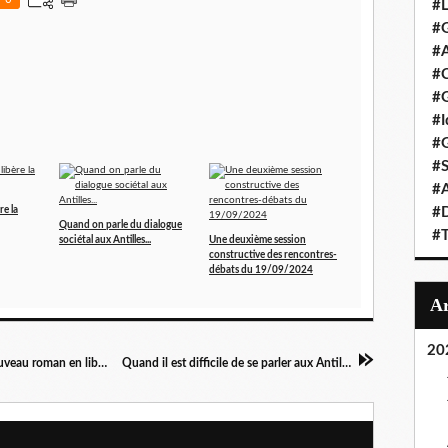
#L
#G
#A
#C
#G
#I
#G
#S
#A
re la
#D
Quand on parle du dialogue
#T
sociétal aux Antilles...
Une deuxième session
constructive des rencontres-
débats du 19/09/2024
20
"L'amour en canne à sucre teintée de sang" nouveau roman en librairies
Quand il est difficile de se parler aux Antilles...