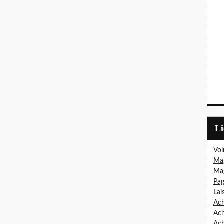
L
Voi
Mag
Mag
Pag
Lai
Ach
Ac