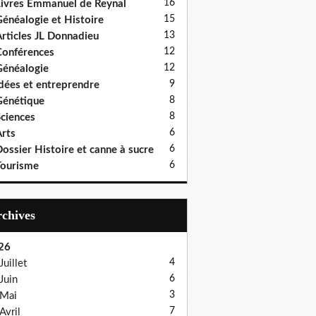
16
ivres Emmanuel de Reynal
15
énéalogie et Histoire
13
rticles JL Donnadieu
12
onférences
12
énéalogie
9
dées et entreprendre
8
énétique
8
ciences
6
rts
6
ossier Histoire et canne à sucre
6
ourisme
Archives
26
4
Juillet
6
Juin
3
Mai
7
Avril