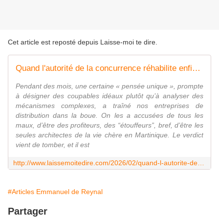
Cet article est reposté depuis
Laisse-moi te dire
.
Quand l'autorité de la concurrence réhabilite enfin nos entreprises...
Pendant des mois, une certaine « pensée unique », prompte
à désigner des coupables idéaux plutôt qu’à analyser des
mécanismes complexes, a traîné nos entreprises de
distribution dans la boue. On les a accusées de tous les
maux, d’être des profiteurs, des “étouffeurs”, bref, d’être les
seules architectes de la vie chère en Martinique. Le verdict
vient de tomber, et il est
http://www.laissemoitedire.com/2026/02/quand-l-autorite-de-la-concurrence-rehabilite-enfin-nos-entreprises.html
#Articles Emmanuel de Reynal
Partager