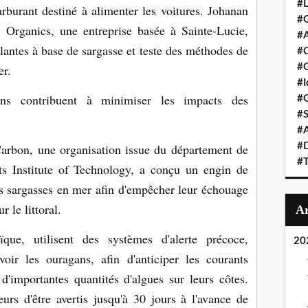
#L
rburant destiné à alimenter les voitures. Johanan
#G
Organics, une entreprise basée à Sainte-Lucie,
#A
antes à base de sargasse et teste des méthodes de
#C
er.
#G
#I
tions contribuent à minimiser les impacts des
#G
#S
#A
rbon, une organisation issue du département de
#D
#T
s Institute of Technology, a conçu un engin de
es sargasses en mer afin d'empêcher leur échouage
 le littoral.
que, utilisent des systèmes d'alerte précoce,
20
ir les ouragans, afin d'anticiper les courants
d'importantes quantités d'algues sur leurs côtes.
urs d'être avertis jusqu'à 30 jours à l'avance de