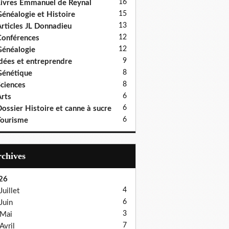
16
ivres Emmanuel de Reynal
15
énéalogie et Histoire
13
rticles JL Donnadieu
12
onférences
12
énéalogie
9
dées et entreprendre
8
énétique
8
ciences
6
rts
6
ossier Histoire et canne à sucre
6
ourisme
Archives
26
4
Juillet
6
Juin
3
Mai
7
Avril