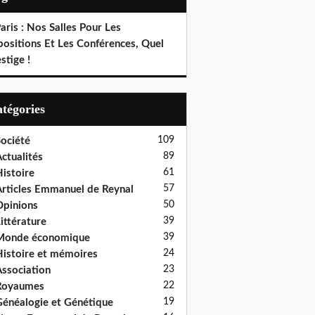
aris : Nos Salles Pour Les
positions Et Les Conférences, Quel
stige !
Catégories
109
ociété
89
ctualités
61
istoire
57
rticles Emmanuel de Reynal
50
pinions
39
ittérature
39
Monde économique
24
istoire et mémoires
23
ssociation
22
Royaumes
19
énéalogie et Génétique