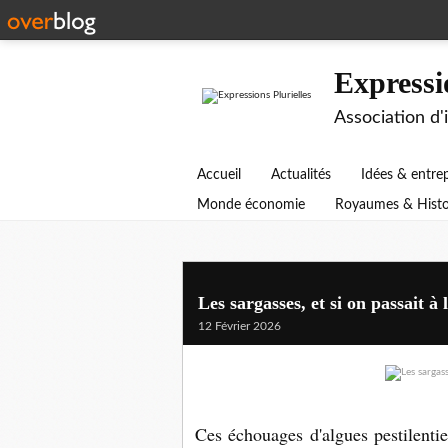
Expressi
Association d'
Accueil
Actualités
Idées & entre
Monde économie
Royaumes & Histo
Les sargasses, et si on passait à 
12 Février 2026
Ces échouages d'algues pestilentie