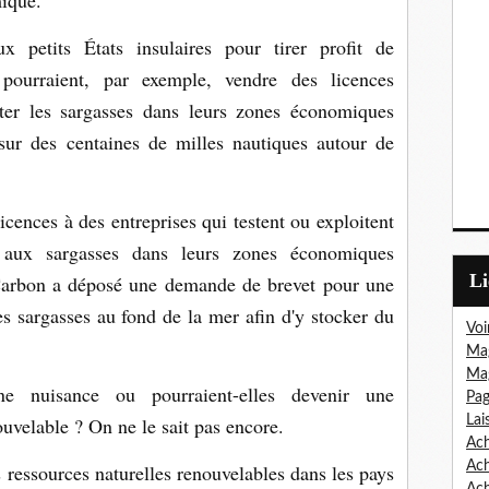
ique.
aux petits États insulaires pour tirer profit de
s pourraient, par exemple, vendre des licences
olter les sargasses dans leurs zones économiques
 sur des centaines de milles nautiques autour de
cences à des entreprises qui testent ou exploitent
s aux sargasses dans leurs zones économiques
L
arbon a déposé une demande de brevet pour une
s sargasses au fond de la mer afin d'y stocker du
Voi
Mag
Mag
une nuisance ou pourraient-elles devenir une
Pag
uvelable ? On ne le sait pas encore.
Lai
Ach
Ac
ressources naturelles renouvelables dans les pays