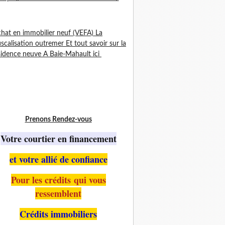
chat en immobilier neuf (VEFA) La
iscalisation outremer Et tout savoir sur la
idence neuve A Baie-Mahault ici
Prenons Rendez-vous
Votre courtier en financement
et votre allié de confiance
Pour les crédits qui vous
ressemblent
Crédits immobiliers