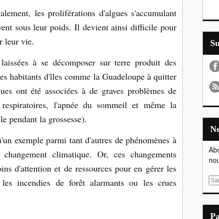
alement, les proliférations d'algues s'accumulant
vent sous leur poids. Il devient ainsi difficile pour
 leur vie.
S
laissées à se décomposer sur terre produit des
les habitants d'îles comme la Guadeloupe à quitter
ues ont été associées à de graves problèmes de
 respiratoires, l'apnée du sommeil et même la
le pendant la grossesse).
u'un exemple parmi tant d'autres de phénomènes à
Abo
le changement climatique. Or, ces changements
nou
ns d'attention et de ressources pour en gérer les
les incendies de forêt alarmants ou les crues
E
m
a
i
P