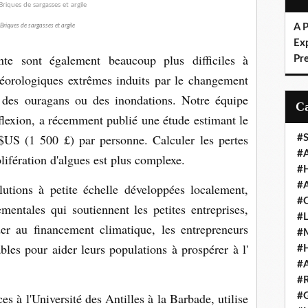
l
A P
Briques de sargasses et argile
Ex
te sont également beaucoup plus difficiles à
Pre
téorologiques extrêmes induits par le changement
on des ouragans ou des inondations. Notre équipe
lexion, a récemment publié une étude estimant le
US (1 500 £) par personne. Calculer les pertes
#S
#A
olifération d'algues est plus complexe.
#H
#A
lutions à petite échelle développées localement,
#O
mentales qui soutiennent les petites entreprises,
#L
r au financement climatique, les entrepreneurs
#
bles pour aider leurs populations à prospérer à l'
#H
#A
#
 à l'Université des Antilles à la Barbade, utilise
#G