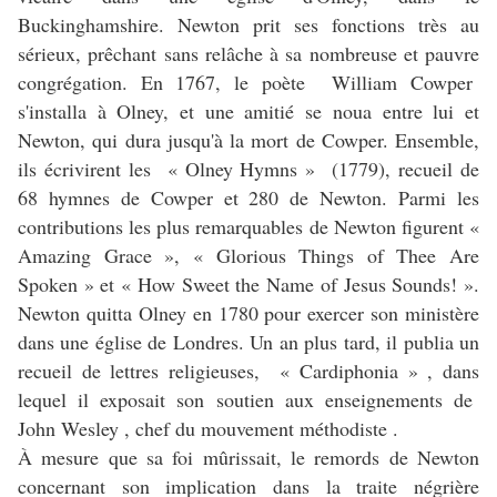
Buckinghamshire. Newton prit ses fonctions très au
sérieux, prêchant sans relâche à sa nombreuse et pauvre
congrégation. En 1767, le poète William Cowper
s'installa à Olney, et une amitié se noua entre lui et
Newton, qui dura jusqu'à la mort de Cowper. Ensemble,
ils écrivirent les « Olney Hymns » (1779), recueil de
68 hymnes de Cowper et 280 de Newton. Parmi les
contributions les plus remarquables de Newton figurent «
Amazing Grace », « Glorious Things of Thee Are
Spoken » et « How Sweet the Name of Jesus Sounds! ».
Newton quitta Olney en 1780 pour exercer son ministère
dans une église de Londres. Un an plus tard, il publia un
recueil de lettres religieuses, « Cardiphonia » , dans
lequel il exposait son soutien aux enseignements de
John Wesley , chef du mouvement méthodiste .
À mesure que sa foi mûrissait, le remords de Newton
concernant son implication dans la traite négrière