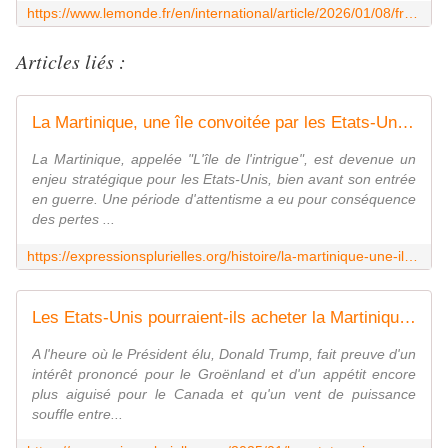
https://www.lemonde.fr/en/international/article/2026/01/08/france-seeks-to-assert-its-role-in-the-caribbean-after-trump-s-show-of-force_6749204_4.html
Articles liés :
La Martinique, une île convoitée par les Etats-Unis - Expressions Plurielles
La Martinique, appelée "L'île de l'intrigue", est devenue un
enjeu stratégique pour les Etats-Unis, bien avant son entrée
en guerre. Une période d'attentisme a eu pour conséquence
des pertes ...
https://expressionsplurielles.org/histoire/la-martinique-une-ile-convoitee-par-les-etats-unis.html
Les Etats-Unis pourraient-ils acheter la Martinique et la Guadeloupe ? - Expressions Plurielles
A l'heure où le Président élu, Donald Trump, fait preuve d'un
intérêt prononcé pour le Groënland et d'un appétit encore
plus aiguisé pour le Canada et qu'un vent de puissance
souffle entre...