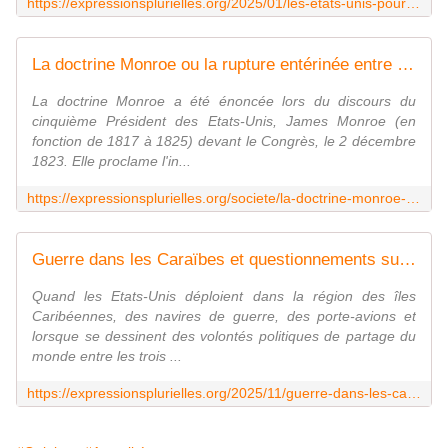
https://expressionsplurielles.org/2025/01/les-etats-unis-pourraient-ils-acheter-la-martinique-et-la-guadeloupe.html
La doctrine Monroe ou la rupture entérinée entre l'Europe et les Etats-Unis - Expressions Plurielles
La doctrine Monroe a été énoncée lors du discours du
cinquième Président des Etats-Unis, James Monroe (en
fonction de 1817 à 1825) devant le Congrès, le 2 décembre
1823. Elle proclame l'in...
https://expressionsplurielles.org/societe/la-doctrine-monroe-ou-la-rupture-enterinee-entre-l-europe-et-les-etats-unis.html
Guerre dans les Caraïbes et questionnements sur les îles françaises - Expressions Plurielles
Quand les Etats-Unis déploient dans la région des îles
Caribéennes, des navires de guerre, des porte-avions et
lorsque se dessinent des volontés politiques de partage du
monde entre les trois ...
https://expressionsplurielles.org/2025/11/guerre-dans-les-caraibes-et-questionnements-sur-les-iles-francaises.html