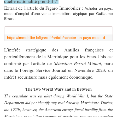
quelle nationalité prend-il ?"
Extrait de l'article du Figaro Immobilier :
Acheter un pays:
mode d’emploi d’une vente immobilière atypique par Guillaume
Errard.
https://immobilier.lefigaro.fr/article/acheter-un-pays-mode-d-emploi-d-une-vente-immobiliere-atypique_c0c51a7e-c260-11e9-af27-a4fadab20aa7/
L'intérêt stratégique des Antilles françaises et
particulièrement de la Martinique pour les Etats-Unis est
confirmé par l'article de
Sébastien Perrot-Minnot
, paru
dans le Foreign Service Journal en Novembre 2023. un
intérêt sécuritaire mais également économique.
The Two World Wars and in Between
The consulate was on alert during World War I, but the State
Department did not identify any real threat in Martinique. During
the 1920s, however, the American envoys faced hostility from the
Martinican population because of persistent rumors announcing