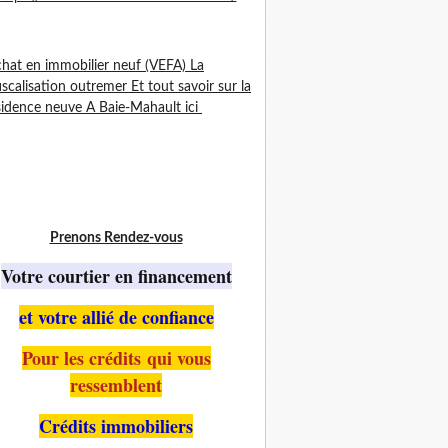
chat en immobilier neuf (VEFA) La
iscalisation outremer Et tout savoir sur la
idence neuve A Baie-Mahault ici
Prenons Rendez-vous
Votre courtier en financement
et votre allié de confiance
Pour les crédits qui vous
ressemblent
Crédits immobiliers