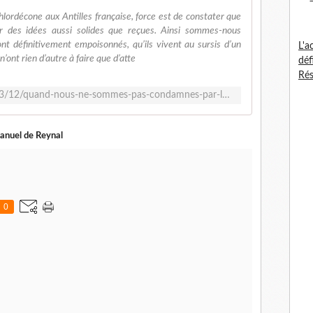
chlordécone aux Antilles française, force est de constater que
r des idées aussi solides que reçues. Ainsi sommes-nous
t définitivement empoisonnés, qu’ils vivent au sursis d’un
L'a
n’ont rien d’autre à faire que d’atte
déf
Rés
http://www.laissemoitedire.com/2023/12/quand-nous-ne-sommes-pas-condamnes-par-la-chlordecone.html
anuel de Reynal
0