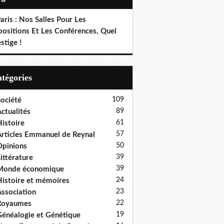
aris : Nos Salles Pour Les
positions Et Les Conférences, Quel
stige !
Catégories
109
ociété
89
ctualités
61
istoire
57
rticles Emmanuel de Reynal
50
pinions
39
ittérature
39
Monde économique
24
istoire et mémoires
23
ssociation
22
Royaumes
19
énéalogie et Génétique