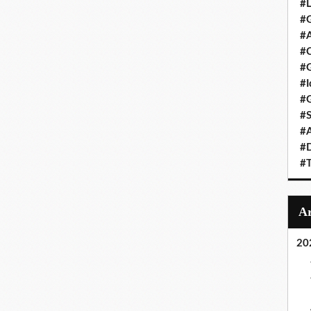
#L
#G
#A
#C
#G
#I
#G
#S
#A
#D
#T
20