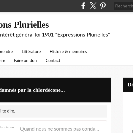
ons Plurielles
intérêt général loi 1901 "Expressions Plurielles"
prendre
Littérature
Histoire & mémoires
ire
Faire un don
Contact
amnés par la chlordécone...
 te dire
.
Quand nous ne sommes pas condamnés par la chlordécone...