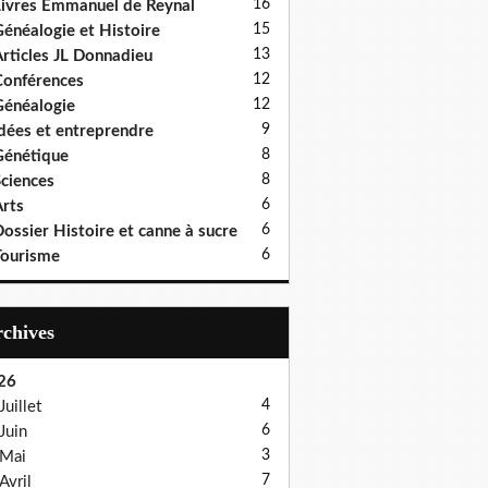
16
ivres Emmanuel de Reynal
15
énéalogie et Histoire
13
rticles JL Donnadieu
12
onférences
12
énéalogie
9
dées et entreprendre
8
énétique
8
ciences
6
rts
6
ossier Histoire et canne à sucre
6
ourisme
Archives
26
4
Juillet
6
Juin
3
Mai
7
Avril