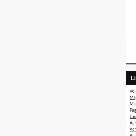
L
Voi
Mag
Mag
Pag
Lai
Ach
Ac