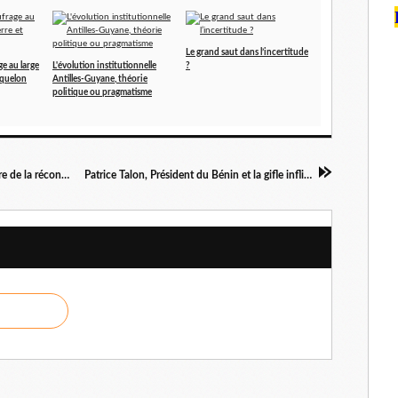
Le grand saut dans l’incertitude
e au large
L'évolution institutionnelle
?
iquelon
Antilles-Guyane, théorie
politique ou pragmatisme
Bernard Hayot, un discours qui l'impose en père de la réconciliation en Martinique
Patrice Talon, Président du Bénin et la gifle infligée au radicalisme