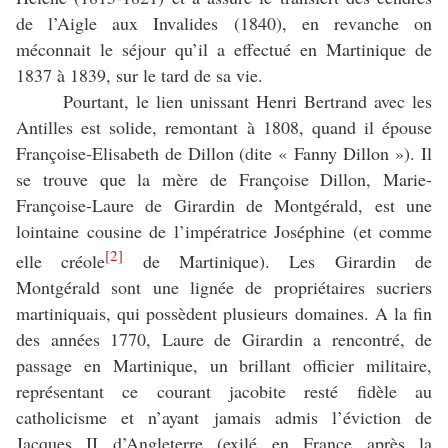
de l’Aigle aux Invalides (1840), en revanche on
méconnait le séjour qu’il a effectué en Martinique de
1837 à 1839, sur le tard de sa vie.
Pourtant, le lien unissant Henri Bertrand avec les
Antilles est solide, remontant à 1808, quand il épouse
Françoise-Elisabeth de Dillon (dite « Fanny Dillon »). Il
se trouve que la mère de Françoise Dillon, Marie-
Françoise-Laure de Girardin de Montgérald, est une
lointaine cousine de l’impératrice Joséphine (et comme
[2]
elle créole
de Martinique). Les Girardin de
Montgérald sont une lignée de propriétaires sucriers
martiniquais, qui possèdent plusieurs domaines. A la fin
des années 1770, Laure de Girardin a rencontré, de
passage en Martinique, un brillant officier militaire,
représentant ce courant jacobite resté fidèle au
catholicisme et n’ayant jamais admis l’éviction de
Jacques II d’Angleterre (exilé en France après la